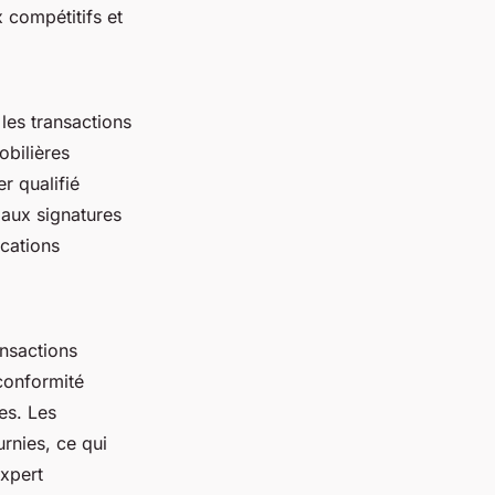
 compétitifs et
les transactions
obilières
r qualifié
 aux signatures
ications
ansactions
 conformité
es. Les
rnies, ce qui
expert