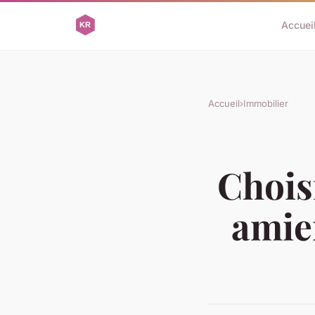
Accuei
Accueil
›
Immobilier
Chois
amien