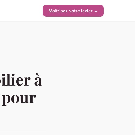
Maîtrisez votre levier →
lier à
l pour