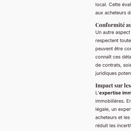
local. Cette éva
aux acheteurs de
Conformité au
Un autre aspect
respectent toute
peuvent être com
connaît ces déta
de contrats, so
juridiques poten
Impact sur le
L'
expertise imm
immobilières. En
légale, un exper
acheteurs et les
réduit les incer