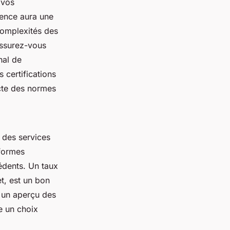
 vos
ience aura une
complexités des
Assurez-vous
nal de
 certifications
ecte des normes
é des services
eformes
cédents. Un taux
t, est un bon
 un aperçu des
re un choix