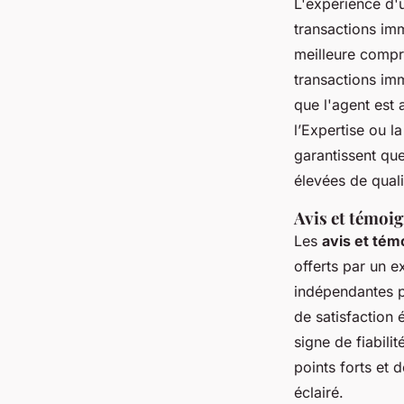
L'expérience d
transactions im
meilleure compr
transactions im
que l'agent est
l’Expertise ou 
garantissent qu
élevées de quali
Avis et témoig
Les
avis et tém
offerts par un e
indépendantes po
de satisfaction 
signe de fiabil
points forts et 
éclairé.