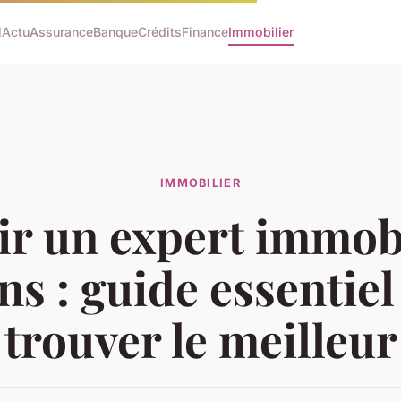
l
Actu
Assurance
Banque
Crédits
Finance
Immobilier
IMMOBILIER
ir un expert immobi
s : guide essentie
trouver le meilleur