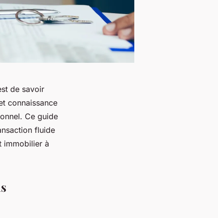
st de savoir
s et connaissance
ionnel. Ce guide
ansaction fluide
 immobilier à
ns