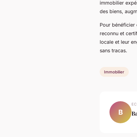
immobilier expér
des biens, augme
Pour bénéficier
reconnu et certi
locale et leur e
sans tracas.
Immobilier
EC
B
Ba