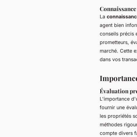
Connaissance 
La
connaissanc
agent bien info
conseils précis e
prometteurs, éva
marché. Cette e
dans vos transac
Importance
Évaluation pré
L'importance d
fournir une éval
les propriétés s
méthodes rigoure
compte divers f