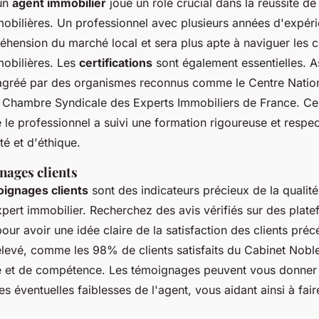
'un
agent immobilier
joue un rôle crucial dans la réussite de
mobilières. Un professionnel avec plusieurs années d'expér
éhension du marché local et sera plus apte à naviguer les 
mobilières. Les
certifications
sont également essentielles. 
 agréé par des organismes reconnus comme le Centre Natio
la Chambre Syndicale des Experts Immobiliers de France. Ces
e le professionnel a suivi une formation rigoureuse et resp
té et d'éthique.
nages clients
oignages clients
sont des indicateurs précieux de la qualit
xpert immobilier. Recherchez des avis vérifiés sur des plat
ur avoir une idée claire de la satisfaction des clients pré
élevé, comme les 98% de clients satisfaits du Cabinet Noble
ité et de compétence. Les témoignages peuvent vous donner
des éventuelles faiblesses de l'agent, vous aidant ainsi à fai