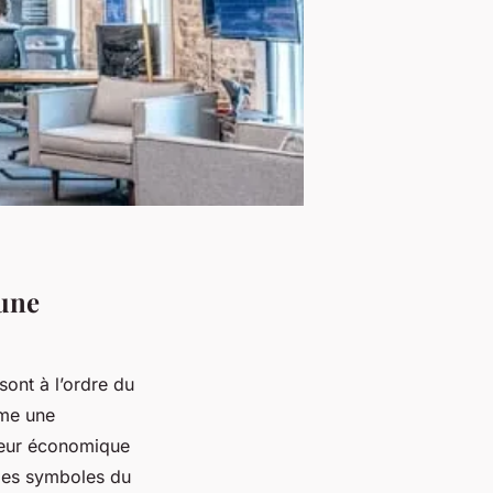
 une
ont à l’ordre du
mme une
oteur économique
 des symboles du