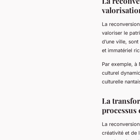
La reconver
valorisati
La reconversion 
valoriser le patr
d’une ville, son
et immatériel ri
Par exemple, à N
culturel dynamiq
culturelle nanta
La transfor
processus c
La reconversion 
créativité et de