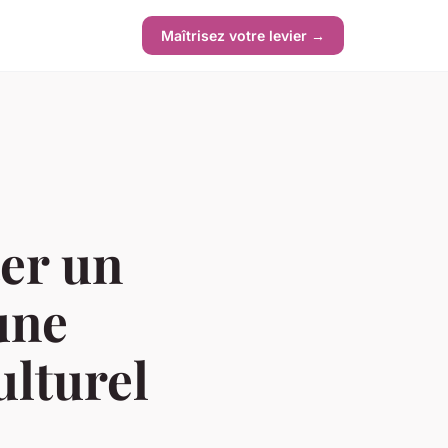
Maîtrisez votre levier →
ter un
une
ulturel