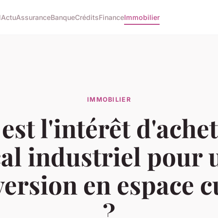
l
Actu
Assurance
Banque
Crédits
Finance
Immobilier
IMMOBILIER
est l'intérêt d'ache
cal industriel pour 
ersion en espace c
?