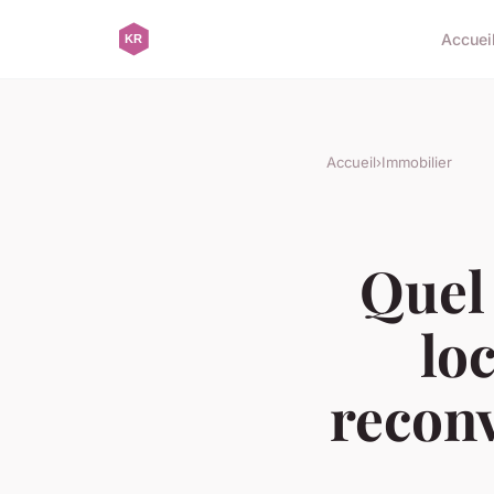
Accuei
Accueil
›
Immobilier
Quel 
lo
reconv