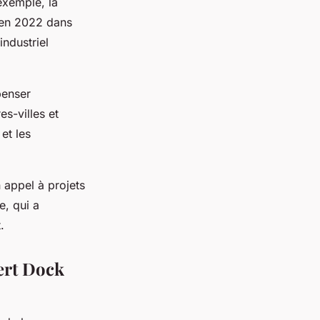
’exemple, la
 en 2022 dans
industriel
penser
es-villes et
 et les
 appel à projets
e, qui a
.
ert Dock