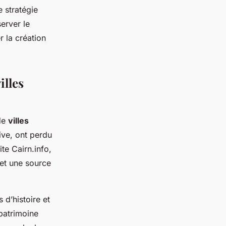
e stratégie
server le
r la création
illes
 de
villes
ive, ont perdu
ite Cairn.info,
 et une source
 d’histoire et
patrimoine